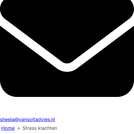
sheela@vansoltadvies.nl
Home
»
Stress klachten